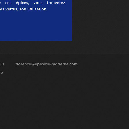
e ces épices, vous trouverez
es vertus, son utilisation.
10
florence@epicerie-moderne.com
no