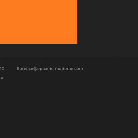
10
florence@epicerie-moderne.com
no