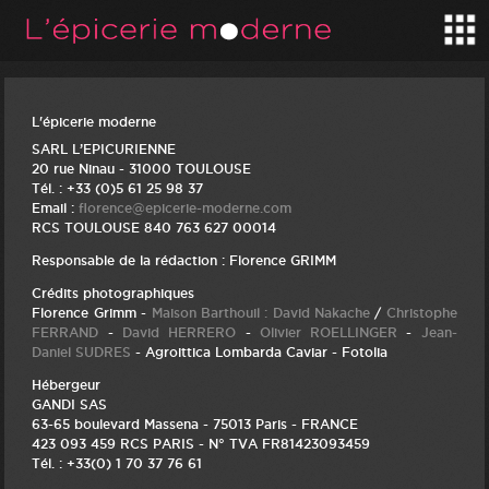
L'épicerie moderne
SARL L’EPICURIENNE
20 rue Ninau - 31000 TOULOUSE
Tél. : +33 (0)5 61 25 98 37
Email :
florence@epicerie-moderne.com
RCS TOULOUSE 840 763 627 00014
Responsable de la rédaction : Florence GRIMM
Crédits photographiques
Florence Grimm -
Maison Barthouil : David Nakache
/
Christophe
FERRAND
-
David HERRERO
-
Olivier ROELLINGER
-
Jean-
Daniel SUDRES
- Agroittica Lombarda Caviar - Fotolia
Hébergeur
GANDI SAS
63-65 boulevard Massena - 75013 Paris - FRANCE
423 093 459 RCS PARIS - N° TVA FR81423093459
Tél. : +33(0) 1 70 37 76 61