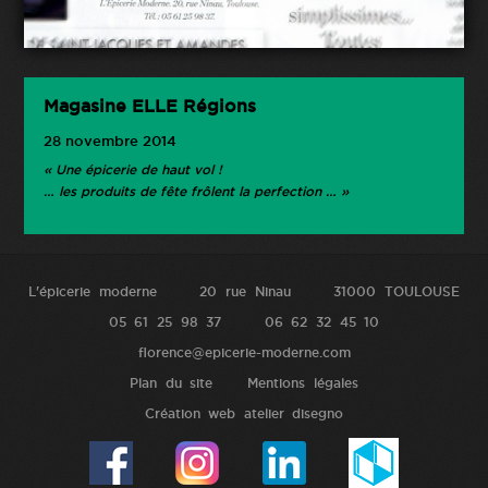
Magasine ELLE Régions
28 novembre 2014
« Une épicerie de haut vol !
… les produits de fête frôlent la perfection … »
L'épicerie moderne
20 rue Ninau
31000 TOULOUSE
05 61 25 98 37
06 62 32 45 10
florence@epicerie-moderne.com
Plan du site
Mentions légales
Création web atelier disegno