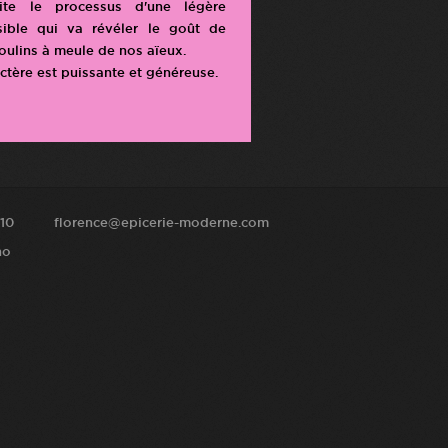
ite le processus d'une légère
sible qui va révéler le goût de
moulins à meule de nos aïeux.
actère est puissante et généreuse.
10
florence@epicerie-moderne.com
no