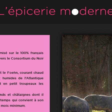
misé sur le 100% français
avers le Consortium du Noir
nt le Foehn, courant chaud
x humides de l’Atlantique
t en petit troupeaux les
ands et châtaignes dont il
u temps qui convient à son
12 mois minimum.