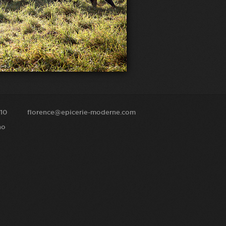
10
florence@epicerie-moderne.com
no