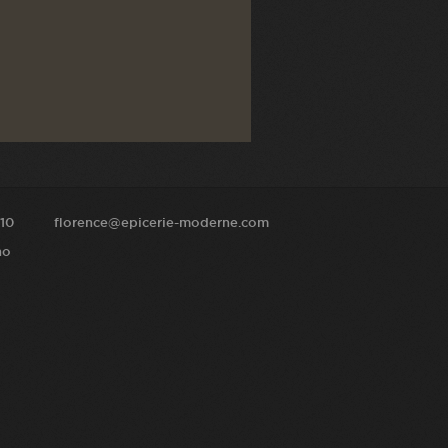
10
florence@epicerie-moderne.com
no